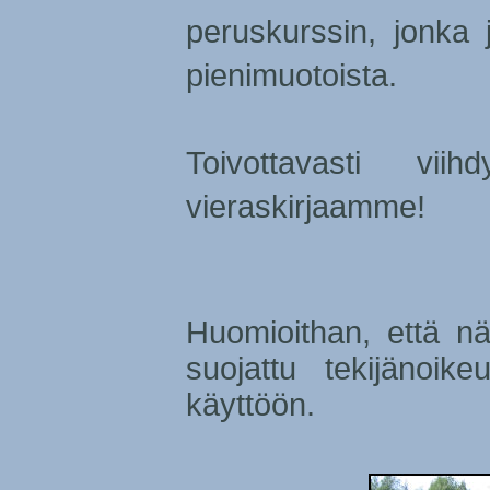
peruskurssin, jonka
pienimuotoista.
Toivottavasti vii
vieraskirjaamme!
Huomioithan, että nä
suojattu tekijänoike
käyttöön.