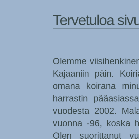
Tervetuloa siv
Olemme viisihenkinen
Kajaaniin päin. Koi
omana koirana minu
harrastin pääasiassa
vuodesta 2002. Malam
vuonna -96, koska ha
Olen suorittanut vu